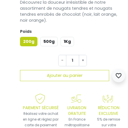
Découvrez la douceur irrésistible de notre
assortiment de nougats tendres et nougats
tendres enrobés de chocolat (noir, lait orange,
noir orange).
Poids
200g
500g
1Kg
-
+
favorite_border
Ajouter au panier
PAIEMENT SÉCURISÉ
LIVRAISON
RÉDUCTION
GRATUITE
EXCLUSIVE
Réalisez votre achat
en ligne et réglez par
En France
5% de remise
carte de paiement
métropolitaine
sur votre