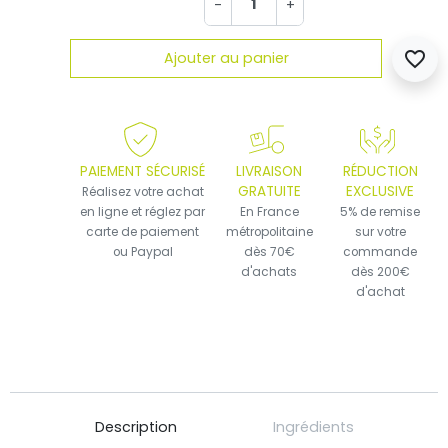
-
+
favorite_border
Ajouter au panier
PAIEMENT SÉCURISÉ
LIVRAISON
RÉDUCTION
GRATUITE
EXCLUSIVE
Réalisez votre achat
en ligne et réglez par
En France
5% de remise
carte de paiement
métropolitaine
sur votre
ou Paypal
dès 70€
commande
d'achats
dès 200€
d'achat
Description
Ingrédients