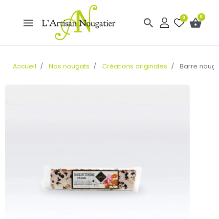
0
0
menu
search
shopping_basket
Accueil
Nos nougats
Créations originales
Barre nougat