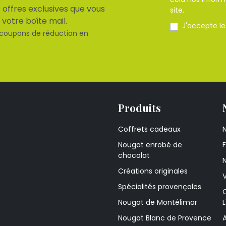
 offres exclusives que vous
site.
 votre boîte mail.
J'accepte l
 coupons de réduction en
Produits
Coffrets cadeaux
N
Nougat enrobé de
chocolat
Créations originales
V
Spécialités provençales
Nougat de Montélimar
L
Nougat Blanc de Provence
A