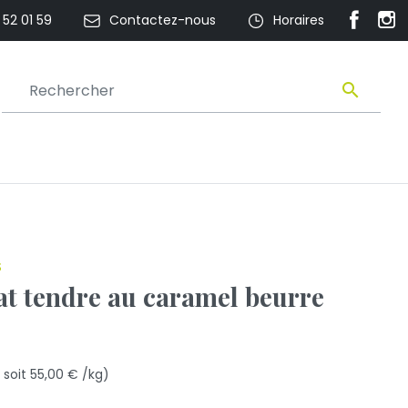
52 01 59
Contactez-nous
Horaires
Faceboo
Inst
search
S
t tendre au caramel beurre
 soit 55,00 € /kg)