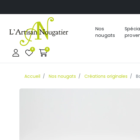
Nos
Spécia
nougats
prove
0
0
Accueil
Nos nougats
Créations originales
Ba