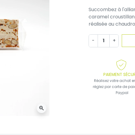
Succombez à l'allia
caramel croustilla
réalisée au chaudro
-
+
PAIEMENT SÉCUR
Réalisez votre achat en
réglez par carte de pa
Paypal
zoom_in