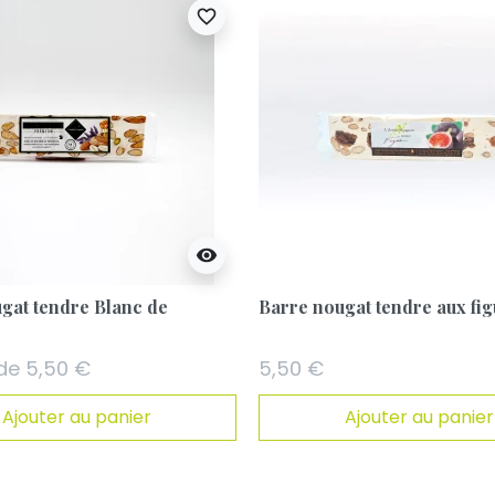
favorite_border
visibility
gat tendre Blanc de
Barre nougat tendre aux fi
 de 5,50 €
5,50 €
Ajouter au panier
Ajouter au panier