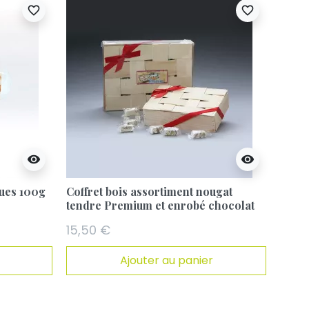
favorite_border
favorite_border
visibility
visibility
gues 100g
Coffret bois assortiment nougat
Sache
tendre Premium et enrobé chocolat
Blanc
200g
choco
15,50 €
A pa
Ajouter au panier