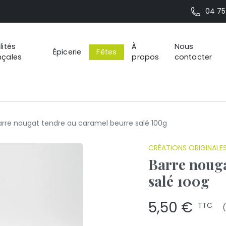
04 75 
lités
À
Nous
Épicerie
Fêtes
nçales
propos
contacter
rre nougat tendre au caramel beurre salé 100g
CRÉATIONS ORIGINALE
Barre nouga
salé 100g
5,50 €
TTC
(