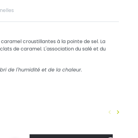
nelles
 caramel croustillantes à la pointe de sel. La
lats de caramel. L'association du salé et du
ri de l'humidité et de la chaleur.
keyboard_arrow_left
keyboard_arrow_right
Précédent
Suivant