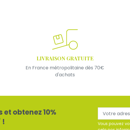
LIVRAISON GRATUITE
En France métropolitaine dès 70€
d'achats
s et obtenez 10%
*
!
Vous pouvez vo
cela nos inform